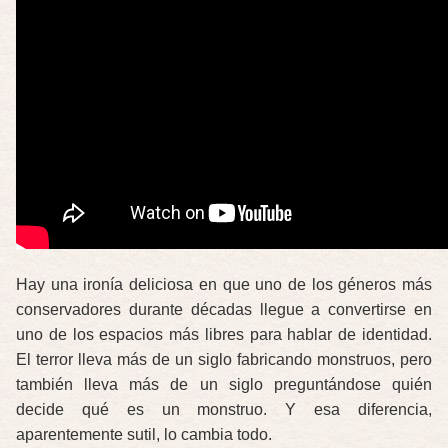
Hay una ironía deliciosa en que uno de los géneros más
conservadores durante décadas llegue a convertirse en
uno de los espacios más libres para hablar de identidad.
El terror lleva más de un siglo fabricando monstruos, pero
también lleva más de un siglo preguntándose quién
decide qué es un monstruo. Y esa diferencia,
aparentemente sutil, lo cambia todo.