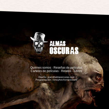
Quiénes somos
·
Reseñas de películas
Carteles de películas
·
Relatos
·
Libros
Diseño:
joan@almasocuras.com
Programación:
nimuyhechonipoco.es