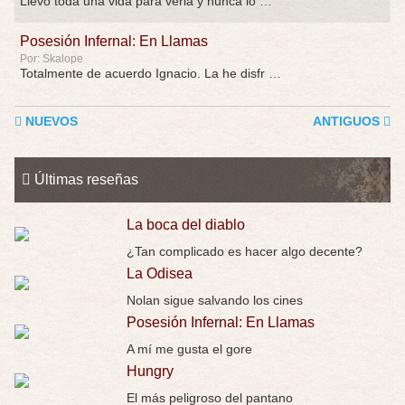
Llevo toda una vida para verla y nunca lo …
Posesión Infernal: En Llamas
Por: Skalope
Totalmente de acuerdo Ignacio. La he disfr …
NUEVOS
ANTIGUOS
Últimas reseñas
La boca del diablo
¿Tan complicado es hacer algo decente?
La Odisea
Nolan sigue salvando los cines
Posesión Infernal: En Llamas
A mí me gusta el gore
Hungry
El más peligroso del pantano