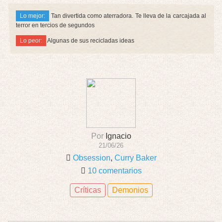
Lo mejor:
Tan divertida como aterradora. Te lleva de la carcajada al
terror en tercios de segundos
Lo peor:
Algunas de sus recicladas ideas
Por
Ignacio
21/06/26
Obsession
,
Curry Baker
10 comentarios
Críticas
Demonios