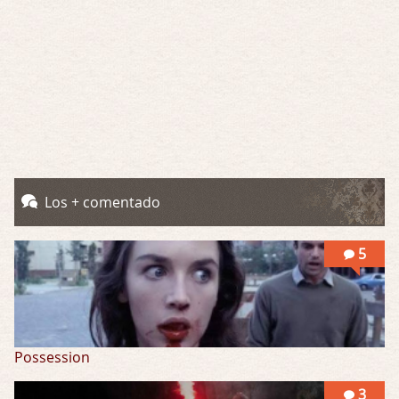
Obsession
Por: Chica Stark
Al principio por el hype que la dieron iba …
Possession
Por: Mountain
Llevo toda una vida para verla y nunca lo …
Posesión Infernal: En Llamas
Los + comentado
Por: Skalope
Totalmente de acuerdo Ignacio. La he disfr …
5
Possession
3