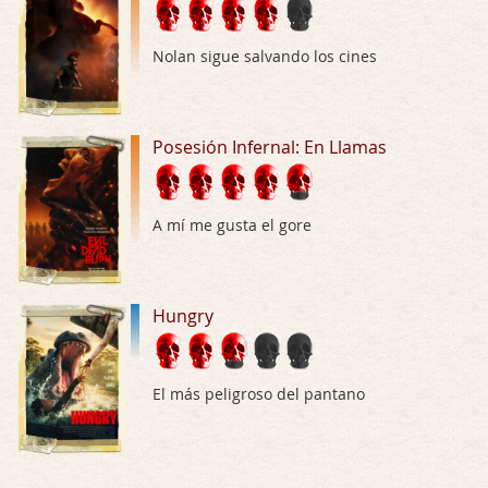
Hungry
Por: Croc
Nolan sigue salvando los cines
Para entretenerte un domingo por la tarde …
Las 10 películas gore de Almas Oscuras
Posesión Infernal: En Llamas
Por: JORDI CRUYFF
Buenas tardes, Hay muchas y algunas muy …
Possession
A mí me gusta el gore
Por: Chupasangre
Mi opinión en su día. Su duracion me ha …
Hungry
El eslabón podrido
Por: Luar
Solo la he visto en una web rusa de descar …
El más peligroso del pantano
Possession
Por: FrancHis
La he dejado a medias por motivos de fuerz …