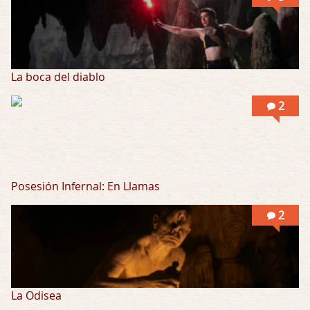
La boca del diablo
2
Posesión Infernal: En Llamas
2
La Odisea