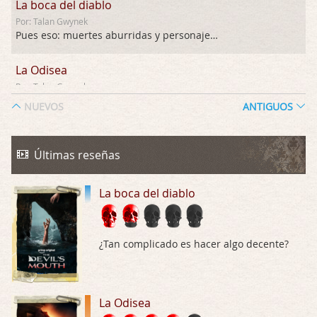
La boca del diablo
Por: Talan Gwynek
Pues eso: muertes aburridas y personajes p …
La Odisea
Por: Talan Gwynek
Draghann, las quejas sobre la diversidad s …
NUEVOS
ANTIGUOS
La Odisea
Por: Draghann
Últimas reseñas
No sé si entrar en polémicas con respect …
La boca del diablo
Trance
Por: Luar
Buena película, buen director y buenos ac …
¿Tan complicado es hacer algo decente?
El señor de las moscas
Por: Luar
Dudaba en ver la serie, una serie de 4 cap …
La Odisea