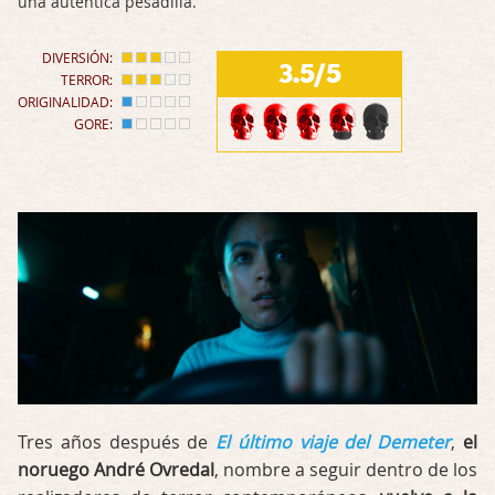
una auténtica pesadilla.
DIVERSIÓN:
3.5/5
TERROR:
ORIGINALIDAD:
GORE:
Tres años después de
El último viaje del Demeter
,
el
noruego André Ovredal
, nombre a seguir dentro de los