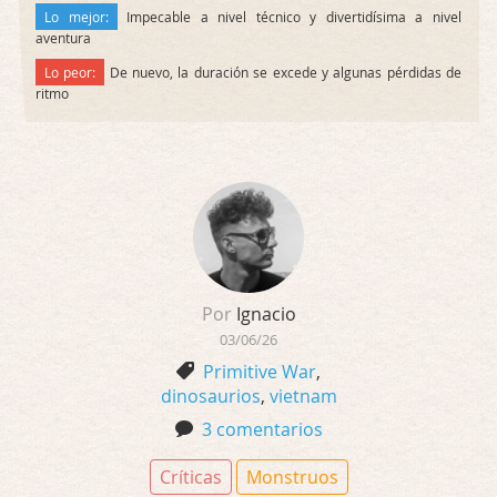
Lo mejor:
Impecable a nivel técnico y divertidísima a nivel
aventura
Lo peor:
De nuevo, la duración se excede y algunas pérdidas de
ritmo
Por
Ignacio
03/06/26
Primitive War
,
dinosaurios
,
vietnam
3 comentarios
Críticas
Monstruos