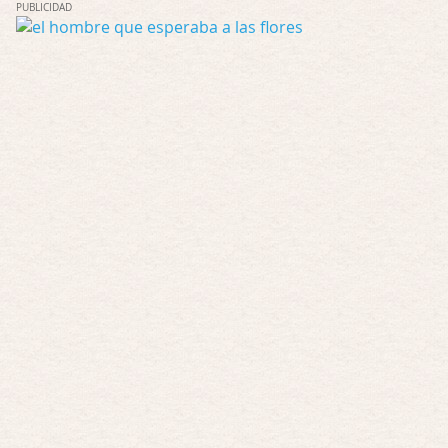
PUBLICIDAD
Posesión Infernal: En Llamas
Por: FrancHis
Yo justo fui a verla ayer al cine y la ver …
Por encima de tu cadáver
Por: Luar
Interesante cuando avanza, le falta algo d …
Por encima de tu cadáver
Por: Luar
Interesante cuando avanza, le falta algo d …
Possession
Por: Luar
Se llama la posesión en castellano, está …
Obsession
Por: Mariano
Una película normalita, nada del otro mun …