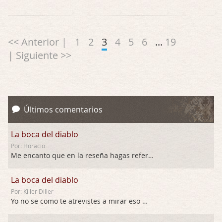
<< Anterior |
1
2
3
4
5
6
...
19
| Siguiente >>
Últimos comentarios
La boca del diablo
Por: Horacio
Me encanto que en la reseña hagas referen …
La boca del diablo
Por: Killer Diller
Yo no se como te atrevistes a mirar eso …