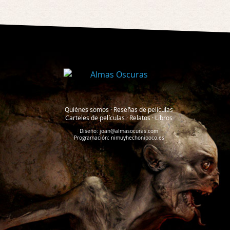
Quiénes somos
·
Reseñas de películas
Carteles de películas
·
Relatos
·
Libros
Diseño:
joan@almasocuras.com
Programación:
nimuyhechonipoco.es